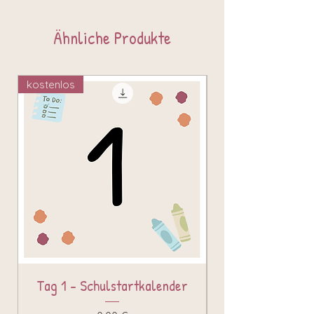
Ähnliche Produkte
kostenlos
kostenlos
Tag 1 - Schulstartkalender