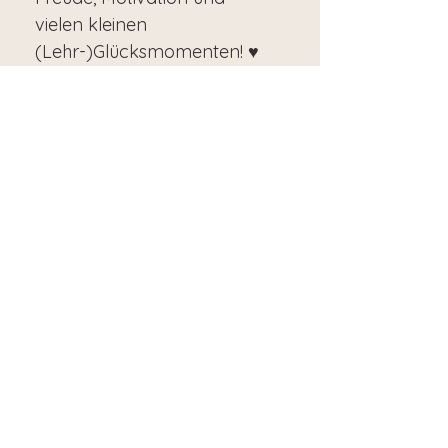
vielen kleinen
(Lehr-)Glücksmomenten! ♥
Technische
Voraussetzungen
Meinen digitalen Planer
nutze ich am liebsten am
Tablet mit meinem Stift und
einer Notizen-App. Wenn du
den digitalen Planer am
Tablet nutzen möcjtest, ist
eine App erforderlich, die
Hyperlinks unterstützt. Von
mir erprobte Beispiele sind
hierbei GoodNotes oder
Samsung Notes. Die Apps