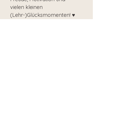
vielen kleinen
(Lehr-)Glücksmomenten! ♥
Technische
Voraussetzungen
Meinen digitalen Planer
nutze ich am liebsten am
Tablet mit meinem Stift und
einer Notizen-App. Wenn du
den digitalen Planer am
Tablet nutzen möcjtest, ist
eine App erforderlich, die
Hyperlinks unterstützt. Von
mir erprobte Beispiele sind
hierbei GoodNotes oder
Samsung Notes. Die Apps