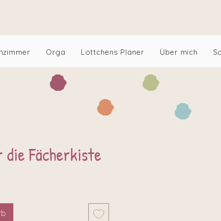
An
nzimmer
Orga
Lottchens Planer
Über mich
S
r die Fächerkiste
rb