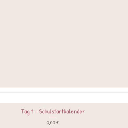
Tag 1 - Schulstartkalender
Schnellansicht
Preis
0,00 €