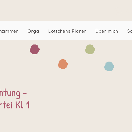
An
nzimmer
Orga
Lottchens Planer
Über mich
S
htung -
tei Kl 1