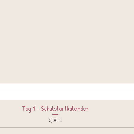
Tag 1 - Schulstartkalender
Schnellansicht
Preis
0,00 €