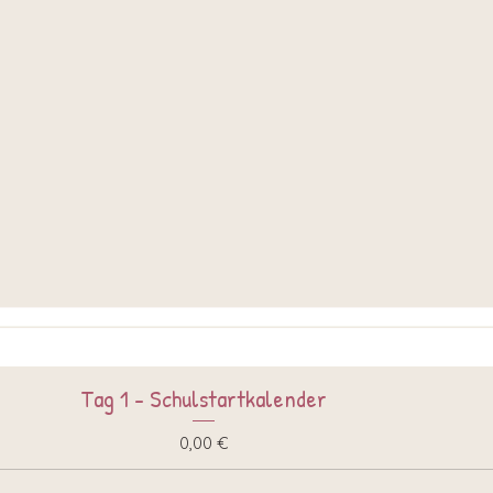
Tag 1 - Schulstartkalender
Schnellansicht
Preis
0,00 €