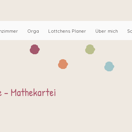
An
nzimmer
Orga
Lottchens Planer
Über mich
S
 - Mathekartei