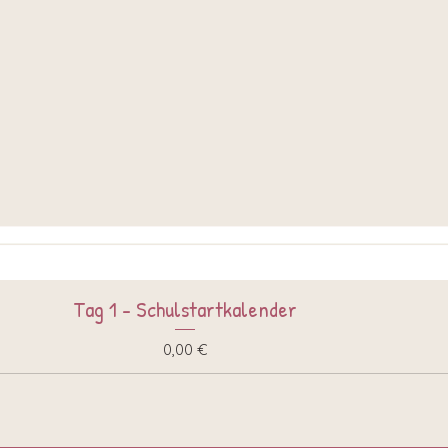
Tag 1 - Schulstartkalender
Schnellansicht
Preis
0,00 €