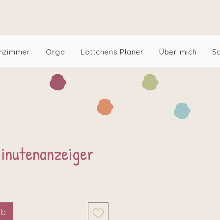
An
nzimmer
Orga
Lottchens Planer
Über mich
S
inutenanzeiger
rb