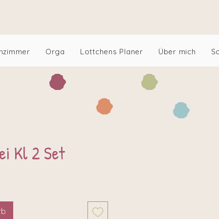
An
nzimmer
Orga
Lottchens Planer
Über mich
S
i Kl 2 Set
rb